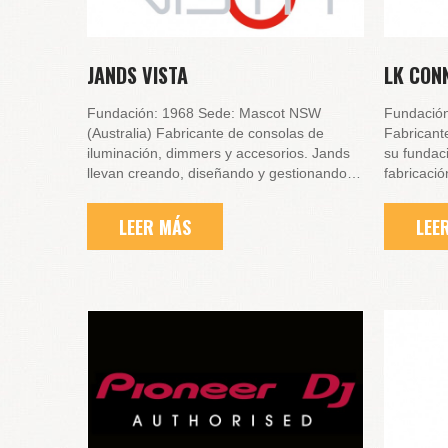
JANDS VISTA
LK CON
Fundación: 1968 Sede: Mascot NSW
Fundación
(Australia) Fabricante de consolas de
Fabricant
iluminación, dimmers y accesorios. Jands
su fundaci
llevan creando, diseñando y gestionando…
fabricaci
LEER MÁS
LEE