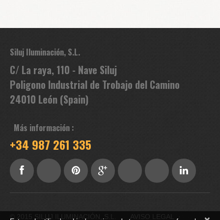
Siluj Iluminación, S.L.
C/ La raya, 110 - Nave Siluj
Poligono Industrial de Trobajo del Camino
24010 León (Spain)
Más información :
+34 987 261 335
© 2015 SILUJ ILUMINACIÓN, S.L.
AVISO LEGAL
·