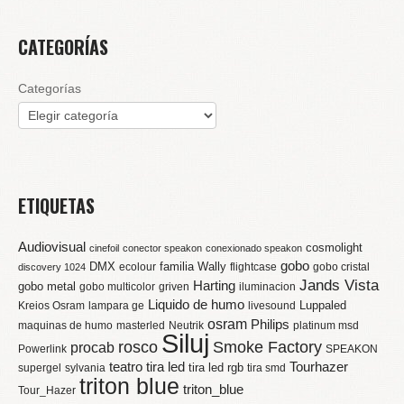
CATEGORÍAS
Categorías
ETIQUETAS
Audiovisual
cosmolight
cinefoil
conector speakon
conexionado speakon
gobo
DMX
familia Wally
ecolour
flightcase
gobo cristal
discovery 1024
Jands Vista
Harting
gobo metal
gobo multicolor
griven
iluminacion
Liquido de humo
Luppaled
Kreios Osram
lampara ge
livesound
osram
Philips
maquinas de humo
masterled
Neutrik
platinum msd
Siluj
rosco
Smoke Factory
procab
Powerlink
SPEAKON
teatro
tira led
Tourhazer
tira led rgb
supergel
sylvania
tira smd
triton blue
triton_blue
Tour_Hazer