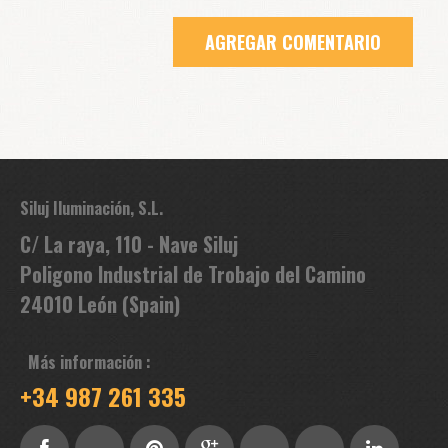
Siluj Iluminación, S.L.
C/ La raya, 110 - Nave Siluj
Poligono Industrial de Trobajo del Camino
24010 León (Spain)
Más información :
+34 987 261 335