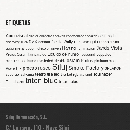
ETIQUETAS
Audiovisual
cosmolight
cinefoil
conector speakon
conexionado speakon
gobo
DMX
familia Wally
ecolour
flightcase
gobo cristal
discovery 1024
Jands Vista
Harting
gobo metal
gobo multicolor
griven
iluminacion
Liquido de humo
Luppaled
Kreios Osram
lampara ge
livesound
osram
Philips
maquinas de humo
masterled
Neutrik
platinum msd
Siluj
rosco
Smoke Factory
procab
Powerlink
SPEAKON
teatro
tira led
Tourhazer
tira led rgb
supergel
sylvania
tira smd
triton blue
triton_blue
Tour_Hazer
Siluj Iluminación, S.L.
C/ La raya, 110 - Nave Siluj