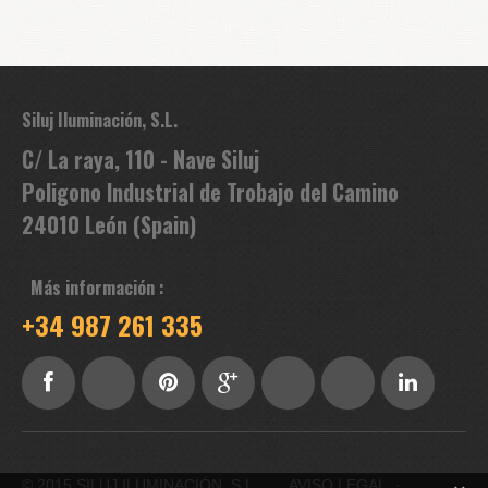
Siluj Iluminación, S.L.
C/ La raya, 110 - Nave Siluj
Poligono Industrial de Trobajo del Camino
24010 León (Spain)
Más información :
+34 987 261 335
© 2015 SILUJ ILUMINACIÓN, S.L.
AVISO LEGAL
·