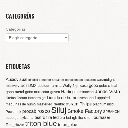
CATEGORÍAS
Categorías
ETIQUETAS
Audiovisual
cosmolight
cinefoil
conector speakon
conexionado speakon
gobo
DMX
familia Wally
ecolour
flightcase
gobo cristal
discovery 1024
Jands Vista
Harting
gobo metal
gobo multicolor
griven
iluminacion
Liquido de humo
Luppaled
Kreios Osram
lampara ge
livesound
osram
Philips
maquinas de humo
masterled
Neutrik
platinum msd
Siluj
rosco
Smoke Factory
procab
Powerlink
SPEAKON
teatro
tira led
Tourhazer
tira led rgb
supergel
sylvania
tira smd
triton blue
triton_blue
Tour_Hazer